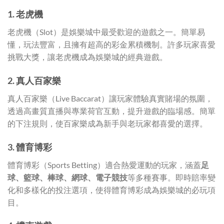
1. 老虎機
老虎機（Slot）是娛樂城中最受歡迎的遊戲之一。簡單易
懂，玩法豐富，且擁有超高的彩金累積機制。許多玩家喜愛
挑戰大獎，讓老虎機成為娛樂城的經典遊戲。
2. 真人百家樂
真人百家樂（Live Baccarat）讓玩家體驗真實賭場的氛圍，
透過高畫質直播與專業荷官互動，提升遊戲的臨場感。簡單
的下注規則，使百家樂成為新手與老玩家都喜愛的選擇。
3. 體育博彩
體育博彩（Sports Betting）適合熱愛運動的玩家，涵蓋
足
球、籃球、棒球、網球、電子競技
等多種賽事。即時賠率變
化和多樣化的投注選項，使得體育博彩成為娛樂城的必玩項
目。