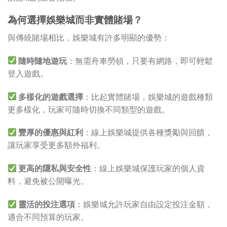
為何選擇娛樂城而非實體賭場？
與傳統賭場相比，娛樂城有許多明顯的優勢：
隨時隨地遊玩
：無需舟車勞頓，只要有網路，即可輕鬆
登入遊戲。
多樣化的遊戲選擇
：比起實體賭場，娛樂城的遊戲種類
更多樣化，玩家可隨時切換不同類型的遊戲。
豐厚的優惠與紅利
：線上娛樂城提供各種獎勵與回饋，
讓玩家享受更多額外福利。
更高的隱私與安全性
：線上娛樂城保護玩家的個人資
料，避免被公開曝光。
靈活的投注選項
：娛樂城允許玩家自由設定投注金額，
適合不同預算的玩家。