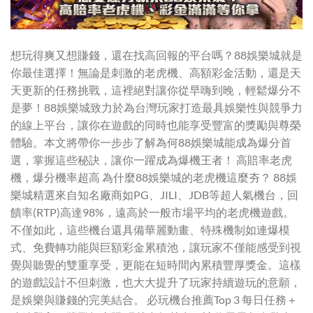
想玩得爽又想賺錢，還在找高回報的平台嗎？88娛樂城就是
你最佳選擇！無論是刺激的老虎機、高額彩金活動，還是天
天更新的任務挑戰，這裡絕對讓你從早嗨到晚，輕鬆爆分不
是夢！88娛樂城致力於為台灣玩家打造最具娛樂性與競爭力
的線上平台，讓你在遊戲的同時也能享受豐富的獎勵與尊榮
體驗。本文將帶你一步步了解為何88娛樂城能成為爆分首
選，掌握這些秘訣，讓你一躍成為爆機王者！ 高賠率老虎
機，爆分機率超高 為什麼88娛樂城的老虎機這麼夯？ 88娛
樂城精選來自知名廠商如PG、JILI、JDB等超人氣機台，回
饋率(RTP)高達98%，遠高於一般市場平均的老虎機遊戲。
不僅如此，這些機台還具備華麗動畫、特殊機制如連爆模
式、免費轉功能與巨額彩金累積池，讓玩家不僅能感受到視
覺與聽覺的雙重享受，更能在短時間內累積豐厚獎金。這樣
的遊戲設計不但刺激，也大大提升了玩家持續遊玩的意願，
是娛樂與賺錢的完美結合。 必玩機台推薦Top 3 每日任務＋