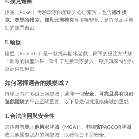
4. 撲克遊戲
撲克（Poker）考驗玩家的策略與心理素質，包含
德州撲
克、奧馬哈撲克、加勒比海撲克
等多種變化，是許多高手較
勁的熱門遊戲。
5. 輪盤
輪盤（Roulette）是一款經典賭場遊戲，簡單的投注方式加
上刺激的轉盤結果，吸引了無數玩家參與。歐美玩家特別熱
衷於這款遊戲。
如何選擇適合的娛樂城？
市場上有許多線上娛樂城，選擇一個
安全、可靠且具有良好
遊戲體驗
的平台至關重要。以下是幾個挑選娛樂城的重點：
1. 合法牌照與安全性
選擇擁有
馬耳他博彩牌照（MGA）、菲律賓PAGCOR牌照
或其他國際認證的娛樂城，以確保公平與安全。