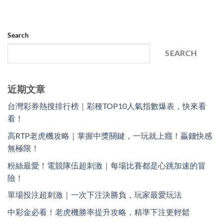
Search
SEARCH
近期文章
台灣彩券熱搜排行榜｜彩種TOP10人氣指數爆表，快來看
看！
高RTP老虎機攻略｜掌握中獎關鍵，一玩就上癮！贏錢快感
無極限！
粉絲最愛！電競隊伍超刺激｜每場比賽都是心跳加速的冒
險！
單場投注超刺激｜一次下注決勝負，玩家最愛玩法
中彩金必看！老虎機勝率提升攻略，精準下注更輕鬆