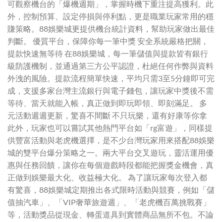
可觀察機台的「爆機週期」，掌握時機下重注提高獲利。此
外，控制預算、設定停損與停利點，更是職業玩家常用的穩
賺策略。88娛樂城更提供機台統計資料，幫助玩家做出最佳
判斷。 優質平台，保障你每一筆中獎 安全系統嚴格把關，
提款快速無等待 在88娛樂城，每一筆儲值與提款皆有銀行
級防護機制，並通過第三方公平認證，杜絕任何作弊與資料
外洩的風險。提款流程簡單快速，平均只需3至5分鐘即可完
成，支援多家台灣主流銀行與電子錢包，讓玩家中獎後不需
等待、當天就能入帳，真正做到即玩即領、即刻滿足。 多
元活動週週更新，驚喜不間斷 不只玩樂，還有好康等你拿
此外，玩家也可以嘗試其他熱門平台如「rg富遊」，同樣提
供豐富活動與老虎機選擇，是不少台灣玩家用來搭配88娛樂
城的雙平台爆分策略之一。兩大平台交叉遊玩，靈活運用優
惠與任務回饋，讓你在每個遊戲時段都能把握獎金機會，真
正做到娛樂最大化、收益極大化。 為了讓玩家每次登入都
有驚喜，88娛樂城定期推出各式限時活動與競賽，例如「儲
值抽汽車」、「VIP奢華旅遊週」、「老虎機百萬挑戰賽」
等，活動獎品從現金、轉蛋道具到實體商品無所不包。不論