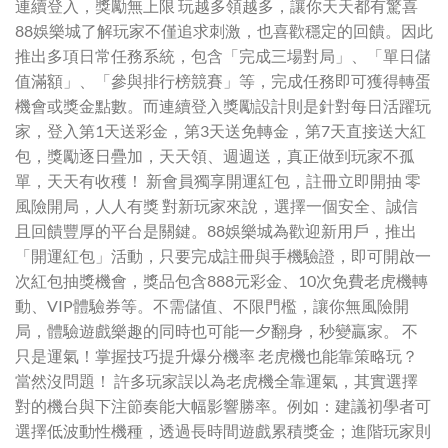
連續登入，獎勵無上限 玩越多領越多，讓你天天都有驚喜
88娛樂城了解玩家不僅追求刺激，也喜歡穩定的回饋。因此
推出多項日常任務系統，包含「完成三場對局」、「單日儲
值滿額」、「參與排行榜競賽」等，完成任務即可獲得轉蛋
機會或獎金點數。而連續登入獎勵設計則是針對每日活躍玩
家，登入第1天送彩金，第3天送免轉金，第7天直接送大紅
包，獎勵逐日疊加，天天領、週週送，真正做到玩家不孤
單，天天有收穫！ 新會員獨享開運紅包，註冊立即開抽 零
風險開局，人人有獎 對新玩家來說，選擇一個安全、誠信
且回饋豐厚的平台是關鍵。88娛樂城為歡迎新用戶，推出
「開運紅包」活動，只要完成註冊與手機驗證，即可開啟一
次紅包抽獎機會，獎品包含888元彩金、10次免費老虎機轉
動、VIP體驗券等。不需儲值、不限門檻，讓你無風險開
局，體驗遊戲樂趣的同時也可能一夕翻身，秒變贏家。 不
只是運氣！掌握技巧提升爆分機率 老虎機也能靠策略玩？
當然沒問題！ 許多玩家誤以為老虎機全靠運氣，其實選擇
對的機台與下注節奏能大幅影響勝率。例如：建議初學者可
選擇低波動性機種，透過長時間遊戲累積獎金；進階玩家則