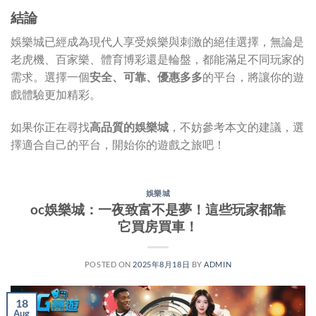
結論
娛樂城已經成為現代人享受娛樂與刺激的絕佳選擇，無論是
老虎機、百家樂、體育博彩還是輪盤，都能滿足不同玩家的
需求。選擇一個
安全、可靠、優惠多多
的平台，將讓你的遊
戲體驗更加精彩。
如果你正在尋找
高品質的娛樂城
，不妨參考本文的建議，選
擇適合自己的平台，開始你的遊戲之旅吧！
娛樂城
oc娛樂城：一夜致富不是夢！這些玩家都靠
它買房買車！
POSTED ON
2025年8月18日
BY
ADMIN
18
Aug