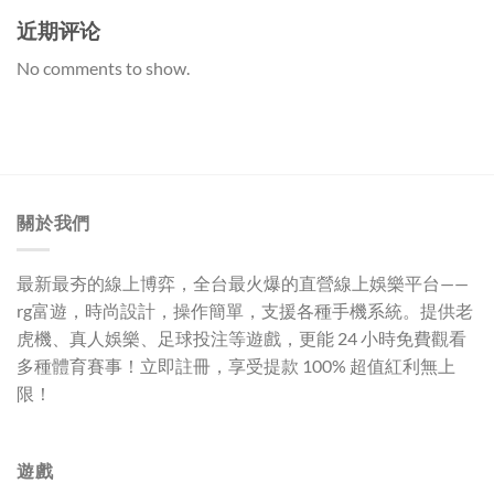
近期评论
No comments to show.
關於我們
最新最夯的線上博弈，全台最火爆的直營線上娛樂平台——
rg富遊
，時尚設計，操作簡單，支援各種手機系統。提供老
虎機、真人娛樂、足球投注等遊戲，更能 24 小時免費觀看
多種體育賽事！立即註冊，享受提款 100% 超值紅利無上
限！
遊戲