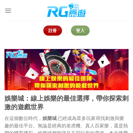
Skip
to
content
註冊
登入
娛樂城：線上娛樂的最佳選擇，帶你探索刺
激的遊戲世界
在這個數位時代，
娛樂城
已經成為眾多玩家尋找刺激與樂
趣的最佳平台。無論是經典的老虎機、真人百家樂，還是熱
門的體育博彩，娛樂城都能滿足不同玩家的需求。本文將帶