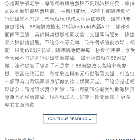
你是新手或老手，每週都有機會參與不同玩法與任務，維持
高度的新鮮感與參與感。 手機也能玩，APP下載隨時爆分
行動娛樂不打烊，想玩就玩 現代人生活節奏快，娛樂也要
無縫接軌。88娛樂城推出iOS與Android專屬APP，操作介
面簡單直覺，具備與桌機版相同功能，支援即時通知、快捷
登入與儲值提醒。不論你在等公車、吃午餐或睡前放鬆，都
能一鍵開啟88娛樂城，隨時隨地把握每一秒爆分時機，享受
全天候不打烊的行動娛樂新體驗。 爆分神器就在88娛樂
城，讓你從新手變高手不是夢！ 88娛樂城以高賠率老虎
機、豐富任務活動、秒領彩金與多元行動裝置支援，打造出
一個專為台灣玩家量身訂做的線上娛樂天堂。不論你是想輕
鬆爆分，還是追求獎金回饋，這裡都能讓你感受到刺激與實
惠兼具的極致體驗。現在就加入，從第一輪開始贏！ 更多
精彩文章推薦
CONTINUE READING
→