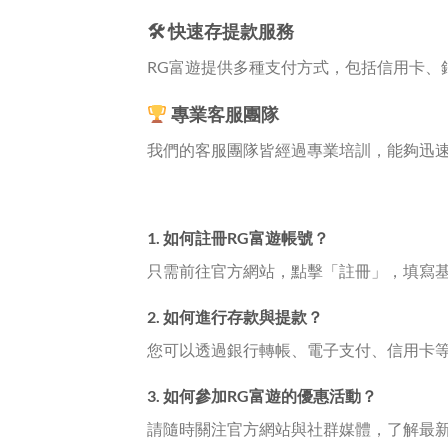
🛠 快速存提款服務
RG富遊提供多種支付方式，包括信用卡、
專業客服團隊
我們的客服團隊皆經過專業培訓，能夠迅
1. 如何註冊RG富遊帳號？
只需前往官方網站，點擊「註冊」，填寫
2. 如何進行存款與提款？
您可以透過銀行轉帳、電子支付、信用卡
3. 如何參加RG富遊的優惠活動？
請隨時關注官方網站與社群媒體，了解最