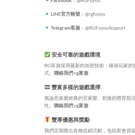
Facebook
：@RGFuyou
LINE官方帳號
：@rgfuyou
Telegram客服
：@RGFuyouSupport
安全可靠的遊戲環境
RG富遊採用最新的加密技術，確保玩家
式。
聯絡我們 rg富遊
豐富多樣的遊戲選擇
無論您喜愛經典的百家樂、刺激的體育投
性。
聯絡我們 rg富遊
豐厚優惠與獎勵
我們定期推出各種促銷活動，包括新會員