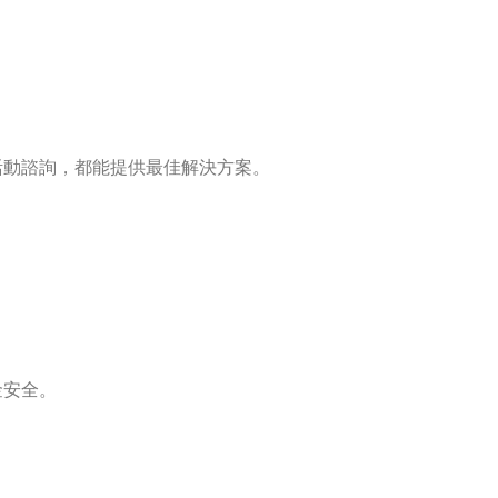
活動諮詢，都能提供最佳解決方案。
金安全。