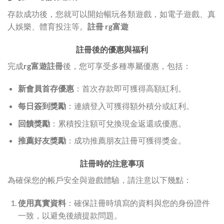
存款成功後，您就可以開始暢玩各類遊戲，如電子遊戲、真
人娛樂、體育投注等。
註冊 rg富遊
註冊後的優惠與福利
完成
rg富遊註冊
後，您可享受多種專屬優惠，包括：
新會員首存優惠
：首次存款即可獲得高額紅利。
每日簽到獎勵
：連續登入可獲得額外積分或紅利。
回饋獎勵
：累積投注額可兌換現金返還或優惠。
推薦好友獎勵
：成功推薦朋友註冊可獲得獎金。
註冊時的注意事項
為確保您的帳戶安全與遊戲體驗，請注意以下幾點：
使用真實資料
：確保註冊時填寫的資料與您的身份證件
一致，以避免後續提款問題。