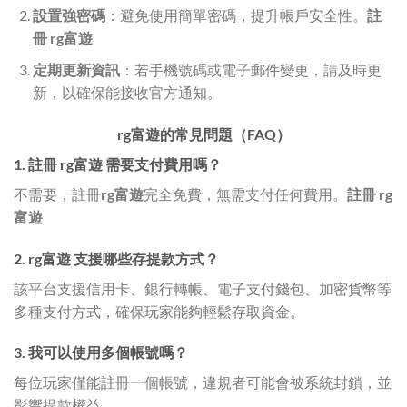
設置強密碼
：避免使用簡單密碼，提升帳戶安全性。
註
冊 rg富遊
定期更新資訊
：若手機號碼或電子郵件變更，請及時更
新，以確保能接收官方通知。
rg富遊的常見問題（FAQ）
1. 註冊 rg富遊 需要支付費用嗎？
不需要，註冊
rg富遊
完全免費，無需支付任何費用。
註冊 rg
富遊
2. rg富遊 支援哪些存提款方式？
該平台支援信用卡、銀行轉帳、電子支付錢包、加密貨幣等
多種支付方式，確保玩家能夠輕鬆存取資金。
3. 我可以使用多個帳號嗎？
每位玩家僅能註冊一個帳號，違規者可能會被系統封鎖，並
影響提款權益。