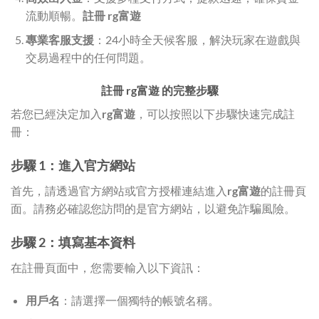
流動順暢。
註冊 rg富遊
專業客服支援
：24小時全天候客服，解決玩家在遊戲與
交易過程中的任何問題。
註冊 rg富遊 的完整步驟
若您已經決定加入
rg富遊
，可以按照以下步驟快速完成註
冊：
步驟 1：進入官方網站
首先，請透過官方網站或官方授權連結進入
rg富遊
的註冊頁
面。請務必確認您訪問的是官方網站，以避免詐騙風險。
步驟 2：填寫基本資料
在註冊頁面中，您需要輸入以下資訊：
用戶名
：請選擇一個獨特的帳號名稱。